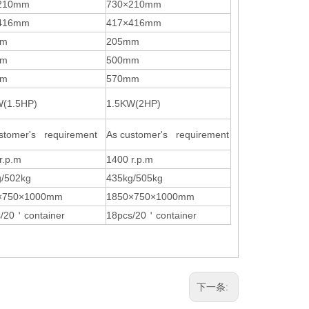
0×210mm
730×210mm
7×416mm
417×416mm
mm
205mm
mm
500mm
mm
570mm
W(1.5HP)
1.5KW(2HP)
stomer's requirement
As customer's requirement
r.p.m
1400 r.p.m
g/502kg
435kg/505kg
×750×1000mm
1850×750×1000mm
/20
＇
container
18pcs/20
＇
container
下一条: