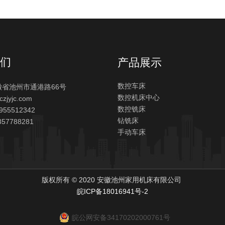
们
产品展示
数控车床
徽省池州市通港路66号
数控机床中心
zjyjc.com
数控铣床
3955512342
钻铣床
357788281
手动车床
版权所有 © 2020 安徽池州家用机床有限公司
皖ICP备18016941号-2
皖公网安备34170202000761号