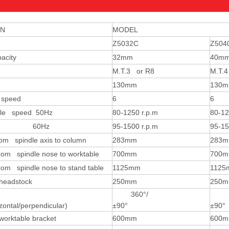
ON
MODEL
Z5032C
Z504
pacity
32mm
40m
M.T.3 or R8
M.T.
130mm
130
e speed
6
6
dle speed 50Hz
80-1250 r.p.m
80-12
0Hz
95-1500 r.p.m
95-15
rom spindle axis to column
283mm
283
rom spindle nose to worktable
700mm
700
rom spindle nose to stand table
1125mm
1125
 headstock
250mm
250
of
360°/
36
zontal/perpendicular)
±90°
worktable bracket
600mm
600