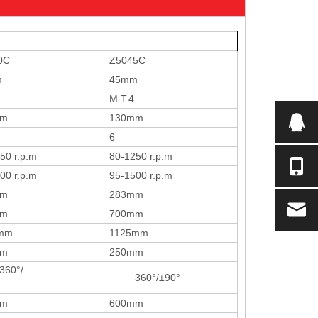
0C
Z5045C
m
45mm
4
M.T.4
mm
130mm
6
50 r.p.m
80-1250 r.p.m
00 r.p.m
95-1500 r.p.m
mm
283mm
mm
700mm
mm
1125mm
mm
250mm
0°/
360°/±90°
±90°
mm
600mm