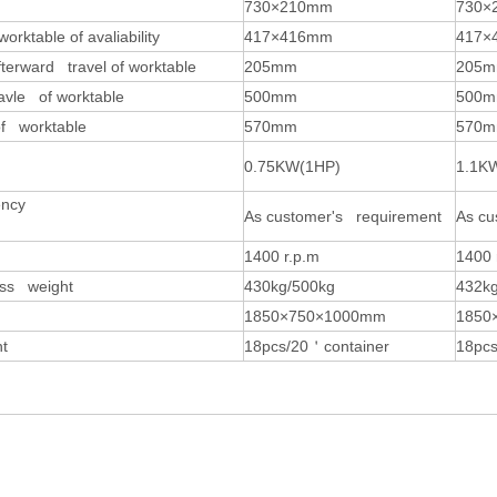
730×210mm
73
orktable of avaliability
417×416mm
41
terward travel of worktable
205mm
205
travle of worktable
500mm
500
 of worktable
570mm
570
0.75KW(1HP)
1.1K
ency
As customer's requirement
As cu
1400 r.p.m
1400 
oss weight
430kg/500kg
432k
1850×750×1000mm
1850
t
18pcs/20
＇
container
18pcs